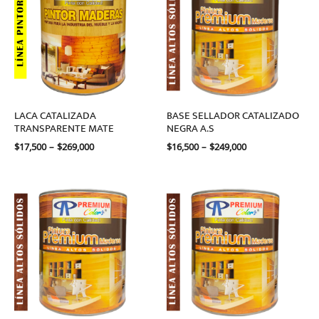
through
through
$269,000
$249,000
LACA CATALIZADA
BASE SELLADOR CATALIZADO
TRANSPARENTE MATE
NEGRA A.S
$
17,500
–
$
269,000
$
16,500
–
$
249,000
Price
Price
range:
range:
$17,900
$17,500
through
through
$269,000
$263,500