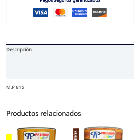
Descripción
Información adicional
Valoraciones (0)
M.P 815
Productos relacionados
Price
Price
range:
range:
$17,500
$16,500