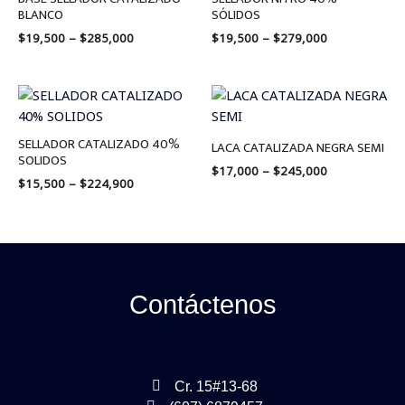
$285,000
$279,000
BLANCO
SÓLIDOS
$
19,500
–
$
285,000
$
19,500
–
$
279,000
Price
Price
range:
range:
$15,500
$17,000
through
through
SELLADOR CATALIZADO 40%
LACA CATALIZADA NEGRA SEMI
$224,900
$245,000
SOLIDOS
$
17,000
–
$
245,000
$
15,500
–
$
224,900
Contáctenos
Cr. 15#13-68