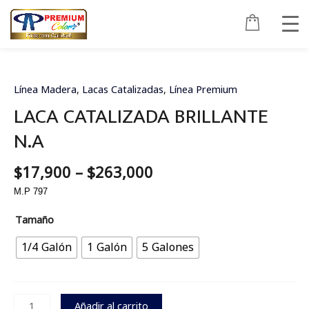
Ir
al
contenido
Price
LACA
range:
CATALIZADA
$17,900
BRILLANTE
Línea Madera
,
Lacas Catalizadas
,
Línea Premium
through
N.A
LACA CATALIZADA BRILLANTE
$263,000
cantidad
N.A
$
17,900
–
$
263,000
M.P 797
Tamaño
1/4 Galón
1 Galón
5 Galones
Añadir al carrito