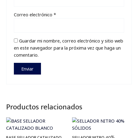
Correo electrónico
*
Guardar mi nombre, correo electrónico y sitio web
en este navegador para la próxima vez que haga un
comentario.
Productos relacionados
Price
Price
range:
range:
$19,500
$19,500
through
through
BASE SELLADOR CATALIZADO
SELLADOR NITRO 40%