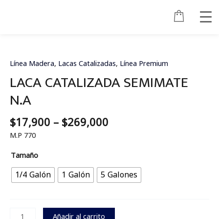
Ir
al
contenido
Price
LACA
range:
CATALIZADA
$17,900
SEMIMATE
Línea Madera
,
Lacas Catalizadas
,
Línea Premium
through
N.A
LACA CATALIZADA SEMIMATE
$269,000
cantidad
N.A
$
17,900
–
$
269,000
M.P 770
Tamaño
1/4 Galón
1 Galón
5 Galones
Añadir al carrito