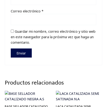
Correo electrónico
*
Guardar mi nombre, correo electrónico y sitio web
en este navegador para la próxima vez que haga un
comentario.
Productos relacionados
Price
Price
range:
range:
$16,500
$26,000
through
through
BASE SELLADOR CATALIZADO
LACA CATALIZADA SEMI