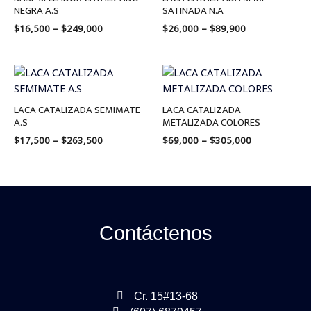
$249,000
$89,900
NEGRA A.S
SATINADA N.A
$
16,500
–
$
249,000
$
26,000
–
$
89,900
Price
Price
range:
range:
$17,500
$69,000
through
through
LACA CATALIZADA SEMIMATE
LACA CATALIZADA
$263,500
$305,000
A.S
METALIZADA COLORES
$
17,500
–
$
263,500
$
69,000
–
$
305,000
Contáctenos
Cr. 15#13-68