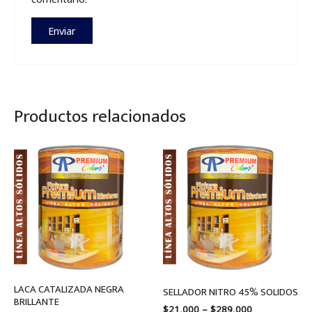
Productos relacionados
Price
Price
range:
range:
$17,500
$21,000
through
through
$257,900
$289,000
LACA CATALIZADA NEGRA
SELLADOR NITRO 45% SOLIDOS
BRILLANTE
$
21,000
–
$
289,000