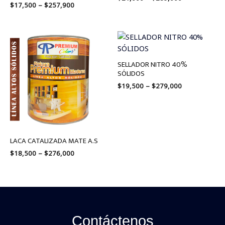
$
17,500
–
$
257,900
Price
Price
range:
range:
$18,500
$19,500
through
through
SELLADOR NITRO 40%
$276,000
$279,000
SÓLIDOS
$
19,500
–
$
279,000
LACA CATALIZADA MATE A.S
$
18,500
–
$
276,000
Contáctenos