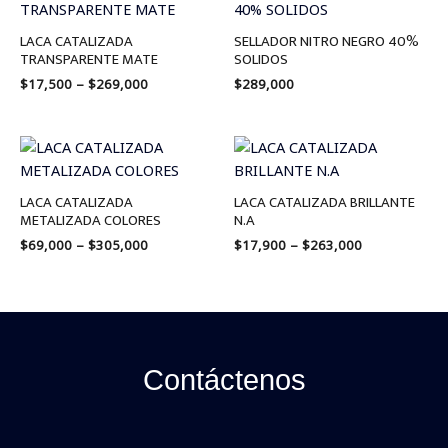
$17,500
through
LACA CATALIZADA
SELLADOR NITRO NEGRO 40%
$269,000
TRANSPARENTE MATE
SOLIDOS
$
17,500
–
$
269,000
$
289,000
Price
Price
range:
range:
$69,000
$17,900
through
through
LACA CATALIZADA
LACA CATALIZADA BRILLANTE
$305,000
$263,000
METALIZADA COLORES
N.A
$
69,000
–
$
305,000
$
17,900
–
$
263,000
Contáctenos