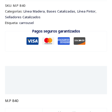
SKU:
M.P 840
Categorías:
Línea Madera
,
Bases Catalizadas
,
Línea Pintor
,
Selladores Catalizados
Etiqueta:
carrousel
Pagos seguros garantizados
Descripción
Información adicional
Valoraciones (0)
M.P 840