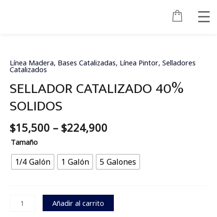
Ir
al
contenido
Price
SELLADOR
range:
CATALIZADO
$15,500
40%
Línea Madera
,
Bases Catalizadas
,
Línea Pintor
,
Selladores
Catalizados
through
SOLIDOS
SELLADOR CATALIZADO 40%
$224,900
cantidad
SOLIDOS
$
15,500
–
$
224,900
Tamaño
1/4 Galón
1 Galón
5 Galones
Añadir al carrito