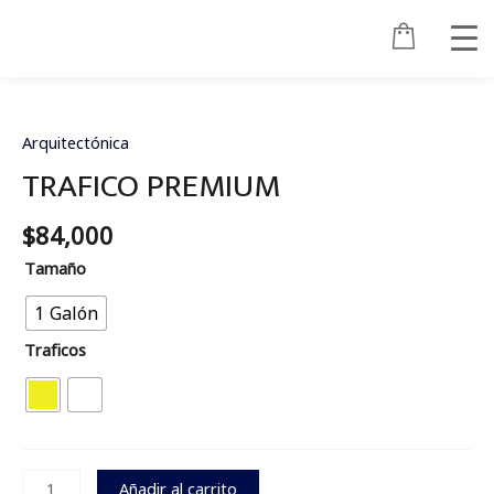
Ir
al
contenido
TRAFICO
PREMIUM
cantidad
Arquitectónica
TRAFICO PREMIUM
$
84,000
Tamaño
1 Galón
Traficos
Añadir al carrito