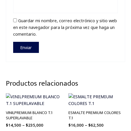
Guardar mi nombre, correo electrónico y sitio web
en este navegador para la próxima vez que haga un
comentario.
Productos relacionados
Price
Price
range:
range:
$14,500
$16,000
through
through
VINILPREMIUM BLANCO T.1
ESMALTE PREMIUM COLORES
$235,000
$62,500
SUPERLAVABLE
T.1
$
14,500
–
$
235,000
$
16,000
–
$
62,500