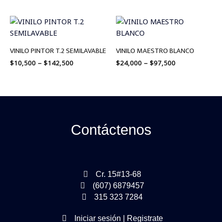
Price
Price
range:
range:
$10,500
$24,000
through
through
VINILO PINTOR T.2 SEMILAVABLE
VINILO MAESTRO BLANCO
$142,500
$97,500
$
10,500
–
$
142,500
$
24,000
–
$
97,500
Contáctenos
Cr. 15#13-68
(607) 6879457
315 323 7284
Iniciar sesión | Registrate