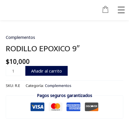
Ir
al
contenido
RODILLO
EPOXICO
9"
Complementos
cantidad
RODILLO EPOXICO 9″
$
10,000
Añadir al carrito
SKU:
R.E
Categoría:
Complementos
Pagos seguros garantizados