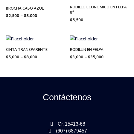
range:
RODILLO ECONOMICO EN FELPA
$2,500
BROCHA CABO AZUL
through
9″
$
2,500
–
$
8,000
$8,000
$
5,500
Price
Price
range:
range:
$5,000
$3,000
CINTA TRANSPARENTE
RODILLIN EN FELPA
through
through
$
5,000
–
$
8,000
$
3,000
–
$
35,000
$8,000
$35,000
Contáctenos
Cr. 15#13-68
(607) 6879457