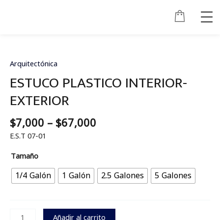
Ir
al
contenido
Price
ESTUCO
range:
PLASTICO
$7,000
INTERIOR-
Arquitectónica
through
EXTERIOR
ESTUCO PLASTICO INTERIOR-
$67,000
cantidad
EXTERIOR
$
7,000
–
$
67,000
E.S.T 07-01
Tamaño
1/4 Galón
1 Galón
2.5 Galones
5 Galones
Añadir al carrito