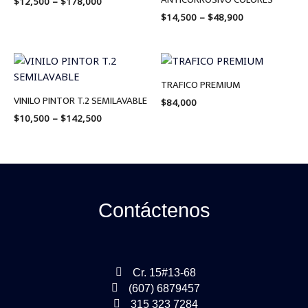
ANTICORROSIVO COLORES
$
12,500
–
$
178,000
$178,000
$48,900
$
14,500
–
$
48,900
Price
range:
$10,500
TRAFICO PREMIUM
through
VINILO PINTOR T.2 SEMILAVABLE
$
84,000
$142,500
$
10,500
–
$
142,500
Contáctenos
Cr. 15#13-68
(607) 6879457
315 323 7284