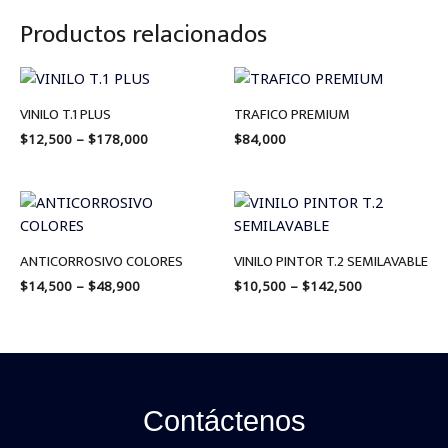
Productos relacionados
Price
range:
$12,500
VINILO T.1 PLUS
TRAFICO PREMIUM
through
$
12,500
–
$
178,000
$
84,000
$178,000
Price
Price
range:
range:
$14,500
$10,500
through
through
ANTICORROSIVO COLORES
VINILO PINTOR T.2 SEMILAVABLE
$48,900
$142,500
$
14,500
–
$
48,900
$
10,500
–
$
142,500
Contáctenos