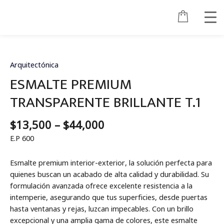
Ir
al
contenido
Price
ESMALTE
range:
PREMIUM
$13,500
TRANSPARENTE
Arquitectónica
through
BRILLANTE
ESMALTE PREMIUM
$44,000
T.1
TRANSPARENTE BRILLANTE T.1
cantidad
$
13,500
–
$
44,000
E.P 600
Esmalte premium interior-exterior, la solución perfecta para
quienes buscan un acabado de alta calidad y durabilidad. Su
formulación avanzada ofrece excelente resistencia a la
intemperie, asegurando que tus superficies, desde puertas
hasta ventanas y rejas, luzcan impecables. Con un brillo
excepcional y una amplia gama de colores, este esmalte