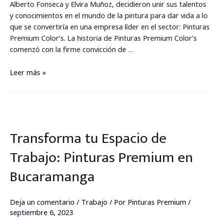
Alberto Fonseca y Elvira Muñoz, decidieron unir sus talentos
y conocimientos en el mundo de la pintura para dar vida a lo
que se convertiría en una empresa líder en el sector: Pinturas
Premium Color’s. La historia de Pinturas Premium Color’s
comenzó con la firme convicción de …
Leer más »
Transforma
tu
Transforma tu Espacio de
Espacio
de
Trabajo: Pinturas Premium en
Trabajo:
Pinturas
Bucaramanga
Premium
en
Deja un comentario
/
Trabajo
/ Por
Pinturas Premium
/
Bucaramanga
septiembre 6, 2023